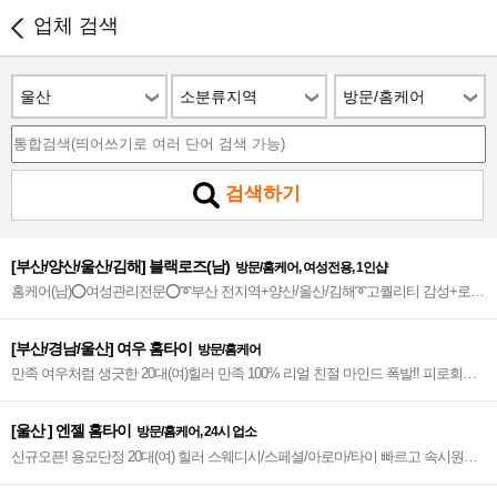
업체 검색
울산
소분류지역
방문/홈케어
검색하기
[부산/양산/울산/김해] 블랙로즈(남)
방문/홈케어, 여성전용, 1인샵
홈케어(남)⭕여성관리전문⭕➰부산 전지역+양산/울산/김해➰고퀄리티 감성+로미
+아로마+건식+스웨디시+디톡스 환상조합❣✔찾아가는 감성 힐링타임✔❣2인 관
리가능~★
[부산/경남/울산] 여우 홈타이
방문/홈케어
만족 여우처럼 생긋한 20대(여)힐러 만족 100% 리얼 친절 마인드 폭발!! 피로회복
중점관리~♥
[울산 ] 엔젤 홈타이
방문/홈케어, 24시 업소
신규오픈! 용모단정 20대(여) 힐러 스웨디시/스페셜/아로마/타이 빠르고 속시원한
울산 엔젤 홈타이~❤️