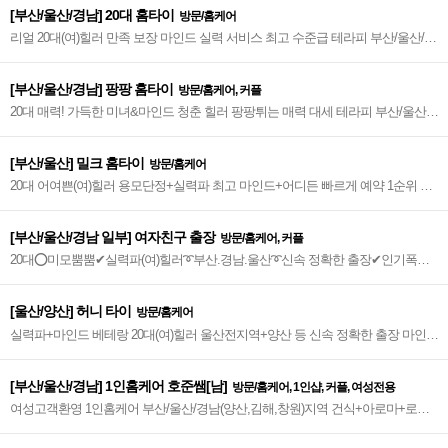
[부산/울산/경남] 20대 홈타이
방문/홈케어
리얼 20대(여)힐러 만족 보장 마인드 실력 서비스 최고 수준급 테라피 부산/울산/경
남 지역 신속방문~♥
[부산/울산/경남] 팡팡 홈타이
방문/홈케어, 커플
20대 매력! 가득한 미녀&마인드 청춘 힐러 팡팡튀는 매력 대세 테라피 부산/울산/
경남 신속 정확 방문~♥
[부산/울산] 밀크 홈타이
방문/홈케어
20대 어여쁜(여)힐러 용모단정+실력파 최고 마인드+어디든 빠르게 예약 1순위 타
이&아로마 케어 서비스~♥
[부산/울산/경남 일부] 여자친구 출장
방문/홈케어, 커플
20대⭕미모뿜뿜✔실력파(여)힐러➰부산.경남.울산➰신속 정확한 출장✔인기폭발
~! 프리미엄 홈타이~!~⭐️
[울산/양산] 허니 타이
방문/홈케어
실력파+마인드 베테랑 20대(여)힐러 울산전지역+양산 등 신속 정확한 출장 마인드
실력 NO.1~♥
[부산/울산/경남] 1인홈케어 호준쌤[남]
방문/홈케어, 1인샵, 커플, 여성전용
여성고객환영 1인홈케어 부산/울산/경남(양산,김해,창원)지역 건식+아로마+로미
만족도 up 해운대 No.1~♥