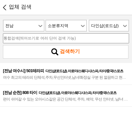
업체 검색
전남
소분류지역
다인샵(로드샵)
검색하기
[전남 여수시] 501테라피
다인샵(로드샵), 아로마/스웨디시/스파, 타이/중국/스포츠
여수 최고의 테라피 단체석,주차,무선인터넷,남녀/화장실 구분 된 깔끔하고 현대
적인 도심 힐링공간 오픈~♥
[전남 순천] 808 타이
다인샵(로드샵), 아로마/스웨디시/스파, 타이/중국/스포츠
편이 쉬어갈 수 있는 오아시스같은 공간 단체석, 주차, 예약, 무선 인터넷, 남/녀 화
장실 구분~♥