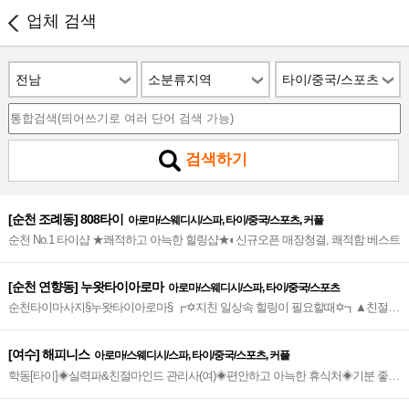
업체 검색
전남
소분류지역
타이/중국/스포츠
검색하기
[순천 조례동] 808타이
아로마/스웨디시/스파, 타이/중국/스포츠, 커플
순천 No.1 타이샵 ★쾌적하고 아늑한 힐링샵★◐신규오픈 매장청결, 쾌적함 베스트
[순천 연향동] 누왓타이아로마
아로마/스웨디시/스파, 타이/중국/스포츠
순천타이마사지§누왓타이아로마§ ┏✡지친 일상속 힐링이 필요할때✡┓▲친절한
서비스▲▼엄선된 관리사▼깔끔하고 청결한 마사지~★
[여수] 해피니스
아로마/스웨디시/스파, 타이/중국/스포츠, 커플
학동[타이]◈실력파&친절마인드 관리사(여)◈편안하고 아늑한 휴식처◈기분 좋은
힐링공간➰거북선 공원 맥도날드 맞은편에 위치➰☆