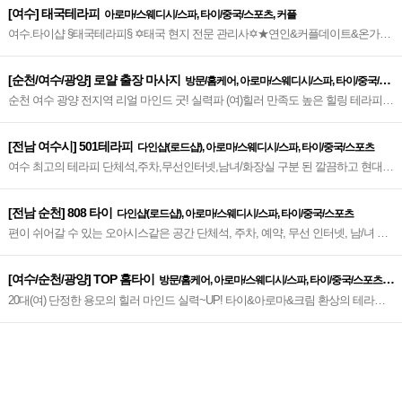
[여수] 태국테라피
아로마/스웨디시/스파, 타이/중국/스포츠, 커플
여수.타이샵 §태국테라피§ ✡태국 현지 전문 관리사✡★연인&커플데이트&온가족
의 힐링공간★전통 마사지 집중케어★부영 3단지 국민은행 맞은편
[순천/여수/광양] 로얄 출장 마사지
방문/홈케어, 아로마/스웨디시/스파, 타이/중국/스
순천 여수 광양 전지역 리얼 마인드 굿! 실력파 (여)힐러 만족도 높은 힐링 테라피
포츠, 24시 업소
NO.1 인기업체~♥
[전남 여수시] 501테라피
다인샵(로드샵), 아로마/스웨디시/스파, 타이/중국/스포츠
여수 최고의 테라피 단체석,주차,무선인터넷,남녀/화장실 구분 된 깔끔하고 현대적
인 도심 힐링공간 오픈~♥
[전남 순천] 808 타이
다인샵(로드샵), 아로마/스웨디시/스파, 타이/중국/스포츠
편이 쉬어갈 수 있는 오아시스같은 공간 단체석, 주차, 예약, 무선 인터넷, 남/녀 화
장실 구분~♥
[여수/순천/광양] TOP 홈타이
방문/홈케어, 아로마/스웨디시/스파, 타이/중국/스포츠,
20대(여) 단정한 용모의 힐러 마인드 실력~UP! 타이&아로마&크림 환상의 테라피
24시 업소
감성힐링 그대로~순천/여수/광양 TOP(탑) 홈타이~♥