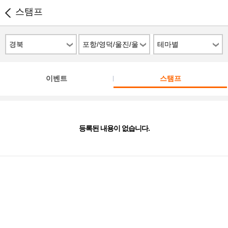
스탬프
경북
포항/영덕/울진/울
테마별
릉도/청송
이벤트
스탬프
등록된 내용이 없습니다.