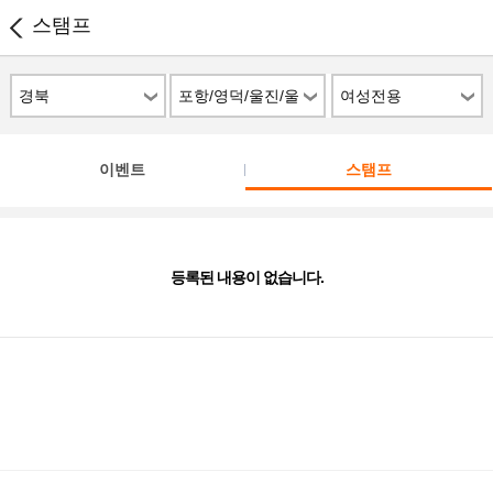
스탬프
경북
포항/영덕/울진/울
여성전용
릉도/청송
이벤트
스탬프
등록된 내용이 없습니다.