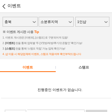
이벤트
충북
소분류지역
1인샵
※ 이벤트 게시판 사용
Tip
1. 이벤트 게시판은 [이벤트], [스템프] 로 구분되어져 있음!
2.
[이벤트]
란을 통해 업체별 ‘주간/첫방/재방/후기/오픈할인’ 확인가능!
3.
[스템프]
란을 통해 ‘스템프 적립’ 가능 업체 확인가능!
4. 샵 이용 시 해당업체에 이벤트, 스템프 적용여부 확인부탁드립니다
이벤트
스탬프
진행중인 이벤트가 없습니다.