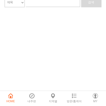
HOME
내주변
지역별
방문/홈케어
MY