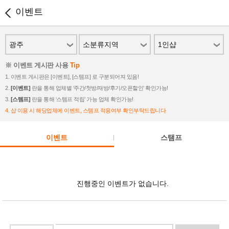
이벤트
광주
소분류지역
1인샵
※ 이벤트 게시판 사용
Tip
1. 이벤트 게시판은 [이벤트], [스템프] 로 구분되어져 있음!
2.
[이벤트]
란을 통해 업체별 ‘주간/첫방/재방/후기/오픈할인’ 확인가능!
3.
[스템프]
란을 통해 ‘스템프 적립’ 가능 업체 확인가능!
4. 샵 이용 시 해당업체에 이벤트, 스템프 적용여부 확인부탁드립니다
이벤트
스탬프
진행중인 이벤트가 없습니다.