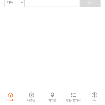
HOME
내주변
지역별
방문/홈케어
MY