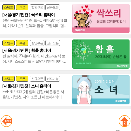
스템프
쿠폰
할인쿠폰
신규오픈
[서울/경기/인천 ] 싹쓰리 홈타이
24시
홈케어
전원 용모단정+마인드+실력파 20대(여) 힐
러, 예약 1순위 선택과 집중, 고퀄리티 힐링
수도권 서울,경기,인천 신속~♥
스템프
쿠폰
할인쿠폰
신규오픈
[서울/경기/인천 ] 황홀 홈타이
24시
홈케어
찐 실력파, 20대(여) 힐러, 마인드&실력 보
장, 서비스&스피드 서울/경기/인천 홈타이
신속 방문, 인기폭발 강남 타이 아로마~♥
스템프
쿠폰
신규오픈
카드가능
[서울/경기/인천 ] 소녀 홈타이
24시
홈케어
EVENT! 20대(여) 힐러 친절+빠른방문 서
울/경기/인천 지역 소문난 아로마&타이 시
선 집중 서울,경기,인천 수도권 출장 홈타이
~❤️