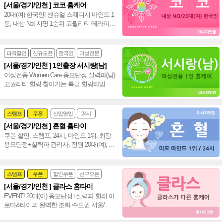
[서울/경기/인천 ] 코코 홈케어
20대(여) 한국인! 센슈얼 스웨디시 마인드 1
등, 내상 No! 지명 1순위 고퀄리티 테라피로
만족도 100% 서울/경기/인천 홈케어~♥
파격할인
신규오픈
한국인
여성전문
[서울/경기/인천 ] 1인출장 서시랑[남]
여성전용 Women Care 용모단정 실력파(남)
고퀄리티 힐링 찾아가는 특급 힐링타임 서
울 경기 인천 홈케어(남)~♥
스템프
쿠폰
신입영입
24시
[서울/경기/인천 ] 혼혈 홈타이
여자힐러
감성전문
쿠폰 할인, 스템프, 24시, 마인드 1위, 최강
용모단정+실력파 관리사, 전원 20대(여), 강
남 홈타이 인천 홈타이~❣️
스템프
쿠폰
할인쿠폰
신규오픈
[서울/경기/인천 ] 클라스 홈타이
24시
홈케어
EVENT! 20대(여) 용모단정+실력파 힐러 아
로마&타이의 완벽한 조화 수도권 서울/경
기/인천 통일 홈타이~❤️