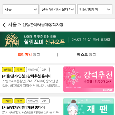
서울
신림/관악/서울대/
방문/홈케어
동작/사당
서울 >
신림/관악/서울대/동작/사당
프리미엄
광고
|
베스트
광고
스템프
쿠폰
신입영입
24시
[서울/경기/인천 ] 강력추천 홈타이
여자힐러
감성전문
스템프&쿠폰할인, 24시 20대(여) 용모단정
힐러, 비교불가 강력추천 마사지, 서울/경
기/인천 힐링 만족도 UP!~ 격이 다른 홈타
이~♥
스템프
쿠폰
신입영입
24시
[서울/경기/인천 ] 재팬 홈타이
여자힐러
감성전문
24시 쿠폰할인✶스템프 재방문 1위 문의폭