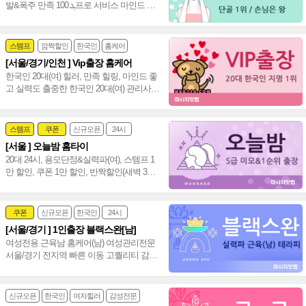
발&폭주 만족 ܓ 100프로 서비스 마인드 짱
20대(여) 편하게 불러 주세요~♥
스템프
깜짝할인
한국인
홈케어
[서울/경기/인천 ] Vip출장 홈케어
한국인 20대(여) 힐러, 만족 힐링, 마인드 좋
고 실력도 출중한 한국인 20대(여) 관리사,
서울/경기/인천 전 지역 전문 감성힐링 홈케
어~❤️
스템프
쿠폰
신규오픈
24시
[서울 ] 오늘밤 홈타이
여자힐러
심야영업
20대 24시, 용모단정&실력파(여), 스템프 1
만 할인, 쿠폰 1만 할인, 반짝할인(새벽 3시
~새벽 6시) 전 코스 1만 할인 진행 중~♥
쿠폰
신규오픈
한국인
24시
[서울/경기 ] 1인출장 블랙스완[남]
여성전문
여성전용 근육남 홈케어(남) 여성관리전문
서울/경기 전지역 빠른 이동 고퀄리티 감성
+스웨디시+림프관리 환상조합~❤️
신규오픈
한국인
여자힐러
감성전문