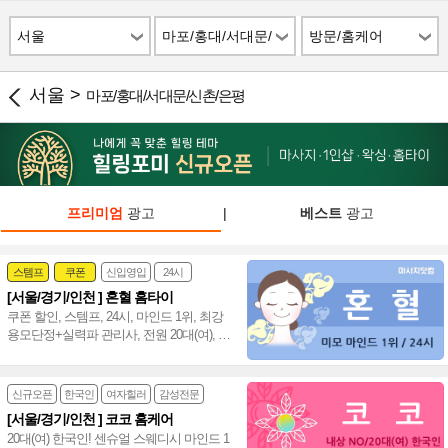
서울
마포/홍대/서대문/
방문/홈케어
신촌/은평
서울 >
마포/홍대/서대문/신촌/은평
프리미엄
광고
|
베스트
광고
스템프
쿠폰
신입영입
24시
[서울/경기/인천 ] 혼혈 홈타이
여자힐러
감성전문
쿠폰 할인, 스템프, 24시, 마인드 1위, 최강
용모단정+실력파 관리사, 전원 20대(여), 강
남 홈타이 인천 홈타이~❣️
신규오픈
한국인
여자힐러
감성전문
[서울/경기/인천 ] 코코 홈케어
20대(여) 한국인! 센슈얼 스웨디시 마인드 1