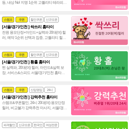
등, 내상 No! 지명 1순위 고퀄리티 테라피로
만족도 100% 서울/경기/인천 홈케어~♥
스템프
쿠폰
할인쿠폰
신규오픈
[서울/경기/인천 ] 싹쓰리 홈타이
24시
홈케어
전원 용모단정+마인드+실력파 20대(여) 힐
러, 예약 1순위 선택과 집중, 고퀄리티 힐링
수도권 서울,경기,인천 신속~♥
스템프
쿠폰
할인쿠폰
신규오픈
[서울/경기/인천 ] 황홀 홈타이
24시
홈케어
찐 실력파, 20대(여) 힐러, 마인드&실력 보
장, 서비스&스피드 서울/경기/인천 홈타이
신속 방문, 인기폭발 강남 타이 아로마~♥
스템프
쿠폰
신입영입
24시
[서울/경기/인천 ] 강력추천 홈타이
여자힐러
감성전문
스템프&쿠폰할인, 24시 20대(여) 용모단정
힐러, 비교불가 강력추천 마사지, 서울/경
기/인천 힐링 만족도 UP!~ 격이 다른 홈타이
~♥
파격할인
신규오픈
한국인
여성전문