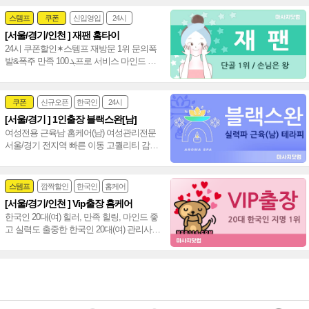
스템프
쿠폰
신입영입
24시
[서울/경기/인천 ] 재팬 홈타이
여자힐러
감성전문
24시 쿠폰할인✶스템프 재방문 1위 문의폭
발&폭주 만족 ܓ 100프로 서비스 마인드 짱
20대(여) 편하게 불러 주세요~♥
쿠폰
신규오픈
한국인
24시
[서울/경기 ] 1인출장 블랙스완[남]
여성전문
여성전용 근육남 홈케어(남) 여성관리전문
서울/경기 전지역 빠른 이동 고퀄리티 감성
+스웨디시+림프관리 환상조합~❤️
스템프
깜짝할인
한국인
홈케어
[서울/경기/인천 ] Vip출장 홈케어
한국인 20대(여) 힐러, 만족 힐링, 마인드 좋
고 실력도 출중한 한국인 20대(여) 관리사,
서울/경기/인천 전 지역 전문 감성힐링 홈케
어~❤️