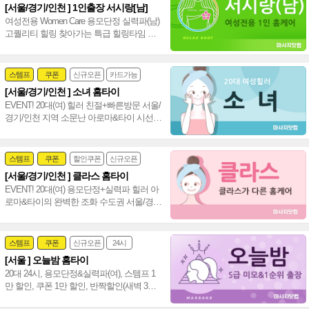
[서울/경기/인천 ] 1인출장 서시랑[남]
여성전용 Women Care 용모단정 실력파(남)
고퀄리티 힐링 찾아가는 특급 힐링타임 서
울 경기 인천 홈케어(남)~♥
스템프
쿠폰
신규오픈
카드가능
[서울/경기/인천 ] 소녀 홈타이
24시
홈케어
EVENT! 20대(여) 힐러 친절+빠른방문 서울/
경기/인천 지역 소문난 아로마&타이 시선
집중 서울,경기,인천 수도권 출장 홈타이~
❤️
스템프
쿠폰
할인쿠폰
신규오픈
[서울/경기/인천 ] 클라스 홈타이
24시
홈케어
EVENT! 20대(여) 용모단정+실력파 힐러 아
로마&타이의 완벽한 조화 수도권 서울/경
기/인천 통일 홈타이~❤️
스템프
쿠폰
신규오픈
24시
[서울 ] 오늘밤 홈타이
여자힐러
심야영업
20대 24시, 용모단정&실력파(여), 스템프 1
만 할인, 쿠폰 1만 할인, 반짝할인(새벽 3시~
새벽 6시) 전 코스 1만 할인 진행 중~♥