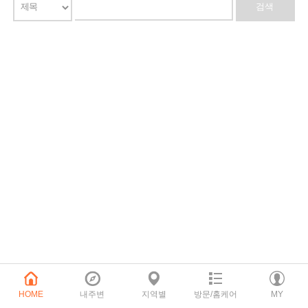
HOME
내주변
지역별
방문/홈케어
MY