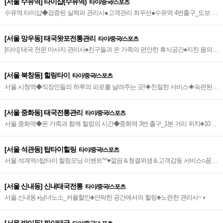
[서울 수유역] 타이샵(수유역)
타이/중국/스포츠
수유역.타이샵◆검증된 실력파 관리사●고객관리 최우선●수유역 4번출구_도보 5
분 거리~◆
[서울 망우동] 태국왓포전통관리
타이/중국/스포츠
[타이] 태국 전문 마사지 관리사♠친구들과 온 가족의 편안한 휴식공간♠지친 몸의
피로를 날려주는 곳
[서울 북창동] 힐링타이
타이/중국/스포츠
서울.시청역◆직장인들의 하루의 피로를 날려주는 곳!◈친절한 서비스◈숙련된
관리사~◆
[서울 중화동] 태국전통관리
타이/중국/스포츠
서울.중화역◆온 가족과 함께 힐링의 시간◆중화역 3번 출구_1분 거리 위치♣100%
건전업소~♣
[서울 석관동] 탑타이힐링
타이/중국/스포츠
서울.석계역○탑타이 힐링모닝 이벤트^^♥깔끔＆청결위생＆고객감동 서비스○꼼꼼
한 관리사~♥
[서울 신내동] 신내태국전통
타이/중국/스포츠
서울.신내동◑남녀노소_커플할인♣안락한 공간에서의 힐링♣노련한 관리사~◑