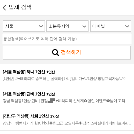
업체 검색
서울
소분류지역
테마별
검색하기
[서울 역삼동] 하니 1인샵
1인샵
[1인샵] ♡♥테라피로 승부하는 실력파 [하니]입니다♥♡1인샵 창업교육가능♡♡
[서울 역삼동] 단비 1인샵
1인샵
강남.역삼동1인샵[단비] 원장▄█▀ ♥테라피의 신세계✿할인 이벤트✿남여 고객환
영♥ ▀█▄
[강남구 역삼동] 서희 1인샵
1인샵
강남역_뱅뱅사거리 힐링 No 1◈최고급 오일사용◈감성 스페셜테라피&아로마&스
웨디시&로미◈