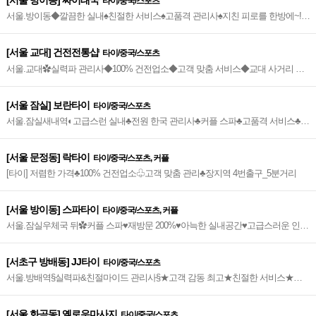
[서울 방이동] 짜이태국
타이/중국/스포츠
서울.방이동◆깔끔한 실내♠친절한 서비스♠고품격 관리사♠지친 피로를 한방에~!♠
힐링 타임~◆
[서울 교대] 건전전통샵
타이/중국/스포츠
서울.교대✿실력파 관리사◆100% 건전업소◆고객 맞춤 서비스◆교대 사거리 하
나은행 건물◆힐링 공간~✿
[서울 잠실] 보란타이
타이/중국/스포츠
서울.잠실새내역◐고급스런 실내♣전원 한국 관리사♣커플 스파♣고품격 서비스♣힐
링타임~◐
[서울 문정동] 락타이
타이/중국/스포츠, 커플
[타이] 저렴한 가격♣100% 건전업소♧고객 맞춤 관리♣장지역 4번출구_5분거리
[서울 방이동] 스파타이
타이/중국/스포츠, 커플
서울.잠실우체국 뒤✿커플 스파♥재방문 200%♥아늑한 실내공간♥고급스러운 인테
리어♥친절 서비스♥최고의 힐링~✿
[서초구 방배동] JJ타이
타이/중국/스포츠
서울.방배역§실력파&친절마이드 관리사§★고객 감동 최고★친절한 서비스★지
친 일상의 힐링~◕
[서울 화곡동] 옐로우마사지
타이/중국/스포츠