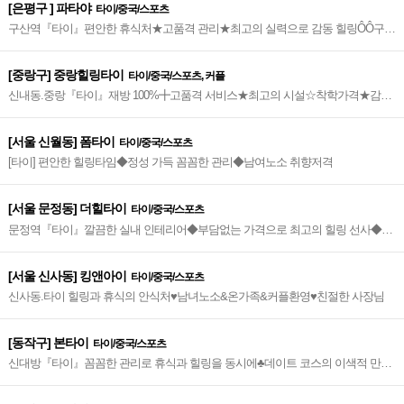
[은평구 ] 파타야
타이/중국/스포츠
구산역『타이』편안한 휴식처★고품격 관리★최고의 실력으로 감동 힐링ÔÔ구산
역 3번출구에서 도보 4분~♡
[중랑구] 중랑힐링타이
타이/중국/스포츠, 커플
신내동.중랑『타이』재방 100%╋고품격 서비스★최고의 시설☆착학가격★감성
테라피★실력파 관리사님~★
[서울 신월동] 폼타이
타이/중국/스포츠
[타이] 편안한 힐링타임◆정성 가득 꼼꼼한 관리◆남여노소 취향저격
[서울 문정동] 더힐타이
타이/중국/스포츠
문정역『타이』깔끔한 실내 인테리어◆부담없는 가격으로 최고의 힐링 선사◆쾌
적한 힐링공간~◆
[서울 신사동] 킹앤아이
타이/중국/스포츠
신사동.타이 힐링과 휴식의 안식처♥남녀노소&온가족&커플환영♥친절한 사장님
[동작구] 본타이
타이/중국/스포츠
신대방『타이』꼼꼼한 관리로 휴식과 힐링을 동시에♣데이트 코스의 이색적 만남
♣최고의 관리사♣깔끔한 위생상태~ÔÔ