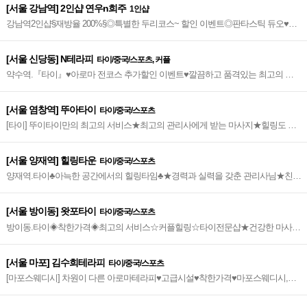
[서울 강남역] 2인샵 연우n희주
1인샵
강남역2인샵§재방율 200%§◎특별한 두리코스~ 할인 이벤트◎판타스틱 듀오♥감
성로미 두리&하나코스♥건식달인 매니아코스♥
[서울 신당동] N테라피
타이/중국/스포츠, 커플
약수역.『타이』♥아로마 전코스 추가할인 이벤트♥깔끔하고 품격있는 최고의 힐
링을 선사♥약수역 3번 출구_도보 5분 거리~★
[서울 염창역] 뚜아타이
타이/중국/스포츠
[타이] 뚜이타이만의 최고의 서비스★최고의 관리사에게 받는 마사지★힐링도 하
고 여행도 가고 1석2조
[서울 양재역] 힐링타운
타이/중국/스포츠
양재역.타이♣아늑한 공간에서의 힐링타임♣★경력과 실력을 갖춘 관리사님★친절
서비스◆힐링에 최적화된 타이 샵◆
[서울 방이동] 왓포타이
타이/중국/스포츠
방이동.타이◈착한가격◈최고의 서비스☆커플힐링☆타이전문샵★건강한 마사지
~★
[서울 마포] 김수희테라피
타이/중국/스포츠
[마포스웨디시] 차원이 다른 아로마테라피♥고급시설♥착한가격♥마포스웨디시,마
포센슈얼,마포아로마,마포1인샵