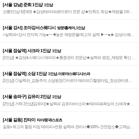
[서울 강남] 준희 1인샵
1인샵
선릉1인샵 §준희§ ★감성테라피n로미로미 전문 샵★만족도 최상★재방율 1위의
특급 힐링 샵~★
[서울 강서] 조아강서스웨디시
방문/홈케어, 1인샵
>실력파<강서 전지역 가능●━◀높은 재방문율/최고의 실력 ▶━●★-감성/스웨디
시/딥티슈 전문-★
[서울 잠실역] 샤크라 1인샵
1인샵
[1인샵] ★감성&스웨디시 테라피★통증관리 전문샵★실력파 원장_재방문 확신
★High quality Therapy★
[서울 잠실역] 소담 1인샵
1인샵, 아로마/스웨디시/스파
[1인샵] ◎실력파_감동주의 소담원장◎아로마 테라피◎힐링타임_정성관리로
100% 감동을 선사합니다
[서울 송파구] 김유리 2인샵
1인샵
[2인샵] 가락 2인샵[김유리]★실력파 김유리n이소라★테라피&왁싱의 신세계★재
방문 확신
[서울 길동] 진타이
타이/중국/스포츠
길동◐최고의 힐링 타임 테라피◑전원 실력파 관리사◆100% 건전업소◆고객님들
이 인정한♣길동 최고의 샵