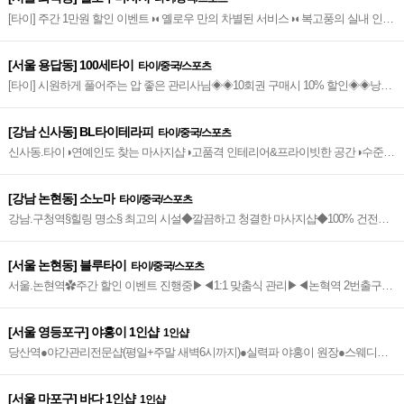
[타이] 주간 1만원 할인 이벤트◑◐옐로우 만의 차별된 서비스◑◐복고풍의 실내 인테
리어
[서울 용답동] 100세타이
타이/중국/스포츠
[타이] 시원하게 풀어주는 압 좋은 관리사님◈◈10회권 구매시 10% 할인◈◈낭만
적인 공간에서의 힐링◈◈딥십리역 6번출구
[강남 신사동] BL타이테라피
타이/중국/스포츠
신사동.타이◑연예인도 찾는 마사지샵◑고품격 인테리어&프라이빗한 공간◑수준급
마사지~★
[강남 논현동] 소노마
타이/중국/스포츠
강남.구청역§힐링 명소§ 최고의 시설◆깔끔하고 청결한 마사지샵◆100% 건전업
소◆강남구청역 2번출구
[서울 논현동] 블루타이
타이/중국/스포츠
서울.논현역✿주간 할인 이벤트 진행중▶◀1:1 맞춤식 관리▶◀논혁역 2번출구_2
분거리✿가성비 갑!~♡
[서울 영등포구] 야홍이 1인샵
1인샵
당산역●야간관리전문샵(평일+주말 새벽6시까지)●실력파 야홍이 원장●스웨디시&
딥티슈의 진수~*
[서울 마포구] 바다 1인샵
1인샵