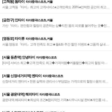
[고척동] 돔타이
타이/중국/스포츠, 커플
서울.고척동『타이』최고의 고객서비스♠고객만족도 200%♠안락한 공간의 최고의
시설♠커플데이트 코스 환영♠Healing~♬
[금천구] 인타이
타이/중국/스포츠, 커플
가산『타이』편안함과 힐링이 공존하는 샵◆지친 몸의 피로를 불어주는 곳◆친절
과 정성으로 서비스◆가산디지털단지역 4번 출구_도보 4분 거리~ÔÔ
[영등포] 타이류
타이/중국/스포츠, 커플
서울.영등포『타이』고객 만족도 최고★월&화 주간 할인 이벤트★고품격 실내공
간★베테랑 관리사★영등포시장 사거리 인근~★
[서울 등촌역] 안녕타이
타이/중국/스포츠
[타이] 서비스 최고◆고객 만족도 최고◆가격저렴◆커플할인◆최고의 힐링 마사
지
[서울 신정네거리역] 옌타이
타이/중국/스포츠
신정네거리 옌타이◑ 전원 실력파 관리사☆부담없는 가격으로의 힐링☆몸의 피로
를 날려주는 곳◑
[서울 광운대역] 해피타이
타이/중국/스포츠
광운대역.해피타이★최상의 조건♣합리적인 가격♣사우나시설 완비♣개인룸 샤워
실 완비♣최상급 오일 사용